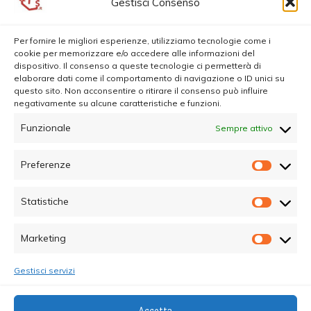
Gestisci Consenso
Per fornire le migliori esperienze, utilizziamo tecnologie come i
cookie per memorizzare e/o accedere alle informazioni del
dispositivo. Il consenso a queste tecnologie ci permetterà di
elaborare dati come il comportamento di navigazione o ID unici su
questo sito. Non acconsentire o ritirare il consenso può influire
negativamente su alcune caratteristiche e funzioni.
Funzionale
Sempre attivo
Preferenze
Prefer
Statistiche
Statisti
Marketing
Marketi
Gestisci servizi
© Copyright 2025 - Quotidiano Sociale - C.F.
Accetta