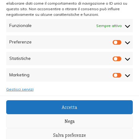
elaborare dati come il comportamento di navigazione o ID unici su
questo sito. Non acconsentire o ritirare il consenso può influire
negativamente su alcune caratteristiche e funzioni.
Funzionale
Sempre attivo
Preferenze
Prefer
Statistiche
Statisti
Marketing
Marketi
Gestisci servizi
© Copyright 2025 - Quotidiano Sociale - C.F.
Accetta
96015470825 - Testata Giornalistica online Registrata
al Tribunale di Palermo - Direttore Responsabile dott.ssa
Nega
Alessandra Giannola
Salva preferenze
Proudly powered by WordPress
|
Theme: Recent News