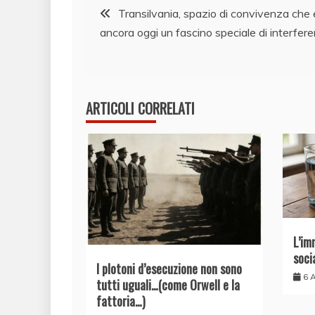
Navigazione
Transilvania, spazio di convivenza che 
ancora oggi un fascino speciale di interfer
articoli
ARTICOLI CORRELATI
L’im
soci
I plotoni d’esecuzione non sono
6 
tutti uguali…(come Orwell e la
fattoria…)