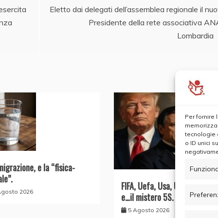
esercita
Eletto dai delegati dell’assemblea regionale il nu
enza
Presidente della rete associativa A
Lombardia
Per fornire
memorizzare
tecnologie 
o ID unici s
negativamen
migrazione, e la “fisica-
Funziona
ale”.
FIFA, Uefa, Usa, UE, il Conte 
Agosto 2026
Preferen
e…il mistero 5S.
5 Agosto 2026