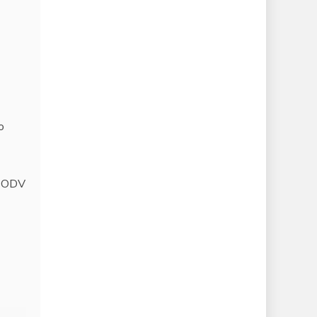
o
te ODV