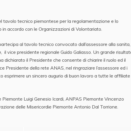
l tavolo tecnico piemontese per la regolamentazione e lo
io in accordo con le Organizzazioni di Volontariato.
rtecipa al tavolo tecnico convocato dall’assessore alla sanita,
, il vice presidente regionale Guido Galiasso. Un grande risultat
 dichiarato il Presidente che consente di chiarire il ruolo ed il
ce Presidente della rete ANAS, nel ringraziare l’assessore ed i
uto esprimere un sincero augurio di buon lavoro a tutte le affilia
one Piemonte Luigi Genesio Icardi, ANPAS Piemonte Vincenzo
erazione delle Misericordie Piemonte Antonio Dal Torrione.