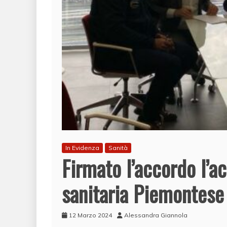
In Evidenza
Sanità
Firmato l’accordo l’a
sanitaria Piemontese
12 Marzo 2024
Alessandra Giannola