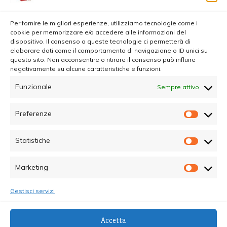
Per fornire le migliori esperienze, utilizziamo tecnologie come i
cookie per memorizzare e/o accedere alle informazioni del
dispositivo. Il consenso a queste tecnologie ci permetterà di
elaborare dati come il comportamento di navigazione o ID unici su
questo sito. Non acconsentire o ritirare il consenso può influire
negativamente su alcune caratteristiche e funzioni.
Funzionale
Sempre attivo
Preferenze
Prefer
Statistiche
Statisti
Marketing
Marketi
Gestisci servizi
© Copyright 2025 - Quotidiano Sociale - C.F.
Accetta
96015470825 - Testata Giornalistica online Registrata