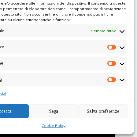
 e/o accedere alle informazioni del dispositivo. Il consenso a queste
ci permetterà di elaborare dati come il comportamento di navigazione
u questo sito. Non acconsentire o ritirare il consenso può influire
te su alcune caratteristiche e funzioni.
r
le
Sempre attivo
ze
Preferen
he
Statistic
g
Marketin
vizi
ccetta
Nega
Salva preferenze
ibunale di Palermo - Direttore Responsabile
Cookie Policy
Themes
.