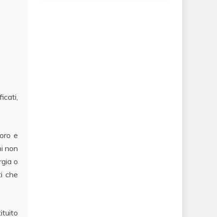
icati,
voro e
ni non
rgia o
ti che
ituito