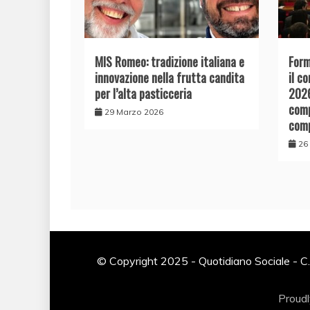
MIS Romeo: tradizione italiana e
Form
innovazione nella frutta candita
il c
per l’alta pasticceria
2026
comp
29 Marzo 2026
comp
26
© Copyright 2025 - Quotidiano Sociale - C.
Proud