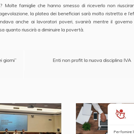
to? Molte famiglie che hanno smesso di riceverlo non riuscir
agevolazione, la platea dei beneficiari sarà molto ristretta e l’e
 andava anche ai lavoratori poveri, svanirà mentre il govern
 sa quanto riuscirà a diminuire la povertà.
i giorni”
Enti non profit la nuova disciplina IVA
Per fornire