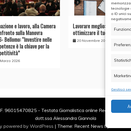
memorizzare
tecnologie 
o ID unici s
negativamen
azione e lavoro, alla Camera
Lavorare meglio: strategie pe
Funziona
onfronto sulla Manovra
ottimizzare il tuo tempo
- Bellomo: “Investire nelle
20 Novembre 2025
Preferen
etenze è la chiave per la
etitività”
Statistic
 Marzo 2026
Marketin
Gestisci ser
A
F. 96015470825 - Testata Giornalistica online Registrata al Tr
dott.ssa Alessandra Giannola
ly powered by WordPress
|
Theme: Recent News by
Candid 