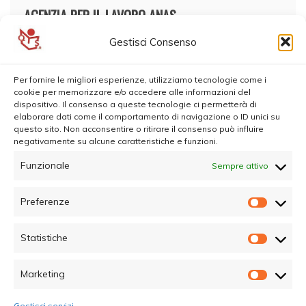
AGENZIA PER IL LAVORO ANAS
Gestisci Consenso
Per fornire le migliori esperienze, utilizziamo tecnologie come i
cookie per memorizzare e/o accedere alle informazioni del
dispositivo. Il consenso a queste tecnologie ci permetterà di
elaborare dati come il comportamento di navigazione o ID unici su
questo sito. Non acconsentire o ritirare il consenso può influire
negativamente su alcune caratteristiche e funzioni.
Funzionale
Sempre attivo
Preferenze
Prefer
Statistiche
Statisti
Marketing
Marketi
Gestisci servizi