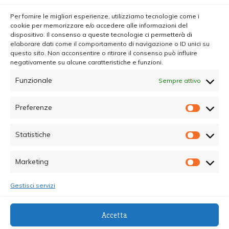
Per fornire le migliori esperienze, utilizziamo tecnologie come i
cookie per memorizzare e/o accedere alle informazioni del
dispositivo. Il consenso a queste tecnologie ci permetterà di
elaborare dati come il comportamento di navigazione o ID unici su
questo sito. Non acconsentire o ritirare il consenso può influire
negativamente su alcune caratteristiche e funzioni.
Funzionale
Sempre attivo
Preferenze
Prefer
Statistiche
Statisti
Marketing
Marketi
Gestisci servizi
© Copyright 2025 - Quotidiano Sociale - C.F.
Accetta
96015470825 - Testata Giornalistica online Registrata