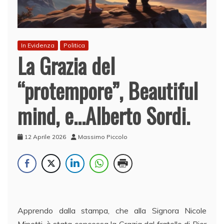
In Evidenza
Politica
La Grazia del
“protempore”, Beautiful
mind, e…Alberto Sordi.
12 Aprile 2026
Massimo Piccolo
Apprendo dalla stampa, che alla Signora Nicole
Minetti, è stata concessa la Grazia dal fratello di Pier