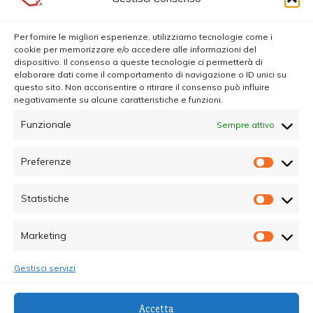
Per fornire le migliori esperienze, utilizziamo tecnologie come i
cookie per memorizzare e/o accedere alle informazioni del
dispositivo. Il consenso a queste tecnologie ci permetterà di
elaborare dati come il comportamento di navigazione o ID unici su
questo sito. Non acconsentire o ritirare il consenso può influire
negativamente su alcune caratteristiche e funzioni.
Funzionale
Sempre attivo
Preferenze
Prefer
Statistiche
Statisti
Marketing
Marketi
Gestisci servizi
© Copyright 2025 - Quotidiano Sociale - C.F.
Accetta