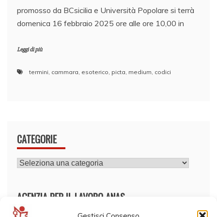
promosso da BCsicilia e Università Popolare si terrà
domenica 16 febbraio 2025 ore alle ore 10,00 in
Leggi di più
termini
,
cammara
,
esoterico
,
picta
,
medium
,
codici
CATEGORIE
CATEGORIE
AGENZIA PER IL LAVORO ANAS
Gestisci Consenso