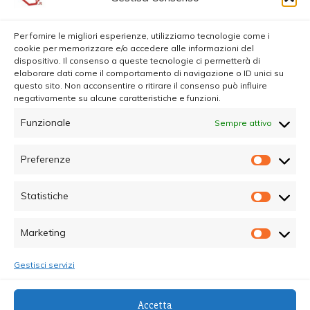
Per fornire le migliori esperienze, utilizziamo tecnologie come i
cookie per memorizzare e/o accedere alle informazioni del
dispositivo. Il consenso a queste tecnologie ci permetterà di
elaborare dati come il comportamento di navigazione o ID unici su
questo sito. Non acconsentire o ritirare il consenso può influire
negativamente su alcune caratteristiche e funzioni.
Funzionale
Sempre attivo
Preferenze
Prefer
Statistiche
Statisti
Marketing
Marketi
Gestisci servizi
© Copyright 2025 - Quotidiano Sociale - C.F.
Accetta