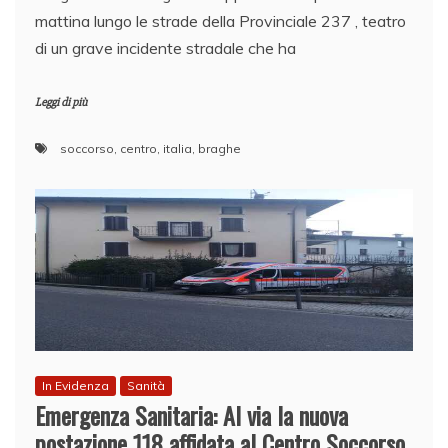
mattina lungo le strade della Provinciale 237 , teatro
di un grave incidente stradale che ha
Leggi di più
soccorso
,
centro
,
italia
,
braghe
In Evidenza
Sanità
Emergenza Sanitaria: Al via la nuova
postazione 118 affidata al Centro Soccorso