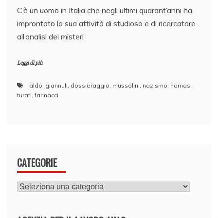
C’è un uomo in Italia che negli ultimi quarant’anni ha
improntato la sua attività di studioso e di ricercatore
all’analisi dei misteri
Leggi di più
aldo
,
giannuli
,
dossieraggio
,
mussolini
,
nazismo
,
hamas
,
turati
,
farinacci
CATEGORIE
CATEGORIE