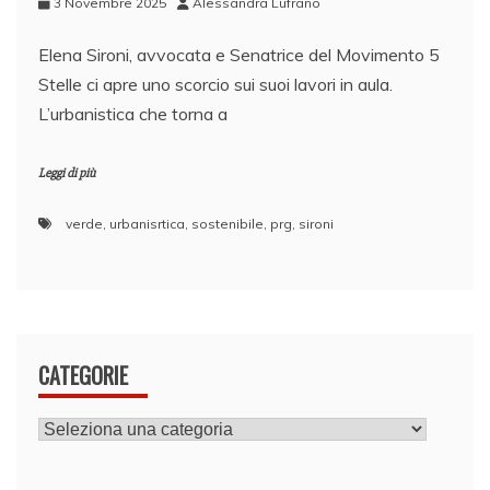
3 Novembre 2025
Alessandra Lufrano
Elena Sironi, avvocata e Senatrice del Movimento 5
Stelle ci apre uno scorcio sui suoi lavori in aula.
L’urbanistica che torna a
Leggi di più
verde
,
urbanisrtica
,
sostenibile
,
prg
,
sironi
CATEGORIE
CATEGORIE