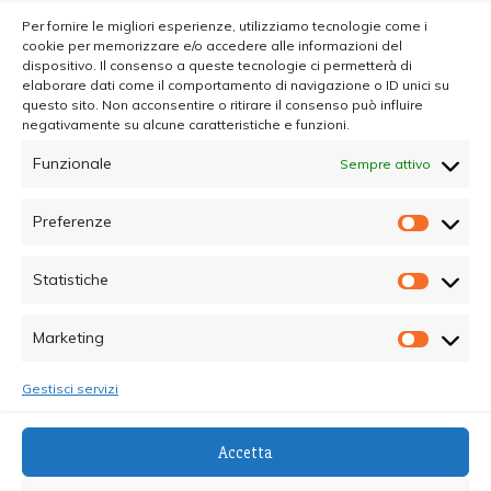
Per fornire le migliori esperienze, utilizziamo tecnologie come i
cookie per memorizzare e/o accedere alle informazioni del
dispositivo. Il consenso a queste tecnologie ci permetterà di
elaborare dati come il comportamento di navigazione o ID unici su
questo sito. Non acconsentire o ritirare il consenso può influire
negativamente su alcune caratteristiche e funzioni.
Funzionale
Sempre attivo
Preferenze
Prefer
Statistiche
Statisti
Marketing
Marketi
Gestisci servizi
© Copyright 2025 - Quotidiano Sociale - C.F.
Accetta
96015470825 - Testata Giornalistica online Registrata