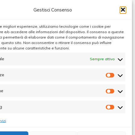
Gestisci Consenso
 le migliori esperienze, utilizziamo tecnologie come i cookie per
 e/o accedere alle informazioni del dispositivo. Il consenso a queste
ci permetterà di elaborare dati come il comportamento di navigazione
u questo sito. Non acconsentire o ritirare il consenso può influire
te su alcune caratteristiche e funzioni.
le
Sempre attivo
ze
Preferen
he
Statistic
g
Marketin
vizi