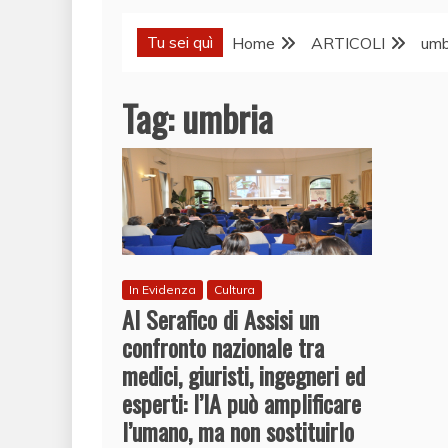
Tu sei quì
Home
ARTICOLI
umb
Tag:
umbria
In Evidenza
Cultura
Al Serafico di Assisi un
confronto nazionale tra
medici, giuristi, ingegneri ed
esperti: l’IA può amplificare
l’umano, ma non sostituirlo