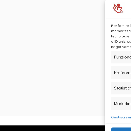
Per fornire
memorizzare
tecnologie 
o ID unici s
negativamen
Funziona
Preferen
Statistic
Marketin
Gestisci ser