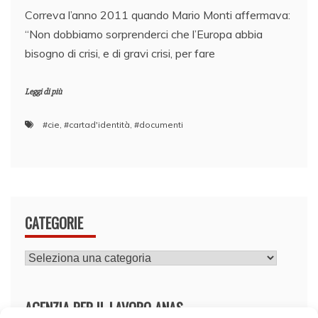
Correva l’anno 2011 quando Mario Monti affermava:
“Non dobbiamo sorprenderci che l’Europa abbia
bisogno di crisi, e di gravi crisi, per fare
Leggi di più
#cie
,
#cartad'identità
,
#documenti
CATEGORIE
CATEGORIE
AGENZIA PER IL LAVORO ANAS