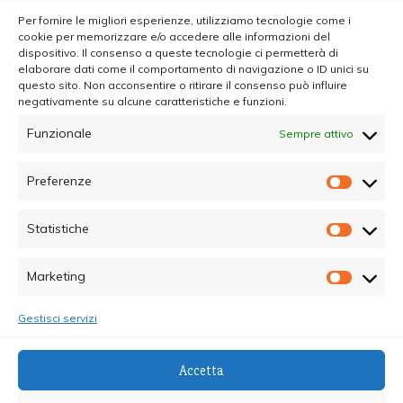
Per fornire le migliori esperienze, utilizziamo tecnologie come i
cookie per memorizzare e/o accedere alle informazioni del
dispositivo. Il consenso a queste tecnologie ci permetterà di
elaborare dati come il comportamento di navigazione o ID unici su
questo sito. Non acconsentire o ritirare il consenso può influire
negativamente su alcune caratteristiche e funzioni.
Funzionale
Sempre attivo
Preferenze
Prefer
Statistiche
Statisti
Marketing
Marketi
Gestisci servizi
© Copyright 2025 - Quotidiano Sociale - C.F.
Accetta
96015470825 - Testata Giornalistica online Registrata