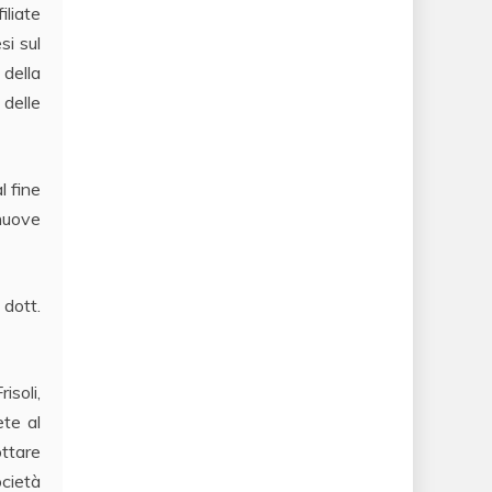
liate
si sul
 della
 delle
l fine
 nuove
 dott.
isoli,
ete al
ottare
ocietà