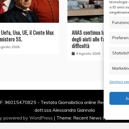
tecnologie 
o ID unici s
negativamen
Funziona
, Uefa, Usa, UE, il Conte Max
ANAS continua la distribuzion
Preferen
 mistero 5S.
degli aiuti alle famiglie in
difficoltà
Agosto 2026
Statistic
4 Agosto 2026
Marketin
Gestisci ser
A
F. 96015470825 - Testata Giornalistica online Registrata al Tr
dott.ssa Alessandra Giannola
ly powered by WordPress
|
Theme: Recent News by
Candid 