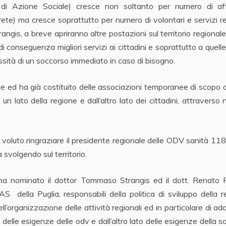
 Azione Sociale) cresce non soltanto per numero di affi
rete) ma cresce soprattutto per numero di volontari e servizi re
Strangis, a breve apriranno altre postazioni sul territorio regionale
i conseguenza migliori servizi ai cittadini e soprattutto a quelle
sità di un soccorso immediato in caso di bisogno.
le ed ha già costituito delle associazioni temporanee di scopo a
n lato della regione e dall’altro lato dei cittadini, attraverso
oluto ringraziare il presidente regionale delle ODV sanità 118
svolgendo sul territorio.
 ha nominato il dottor Tommaso Strangis ed il dott. Renato Fr
 della Puglia, responsabili della politica di sviluppo della r
’organizzazione delle attività regionali ed in particolare di ad
 delle esigenze delle odv e dall’altro lato delle esigenze della s