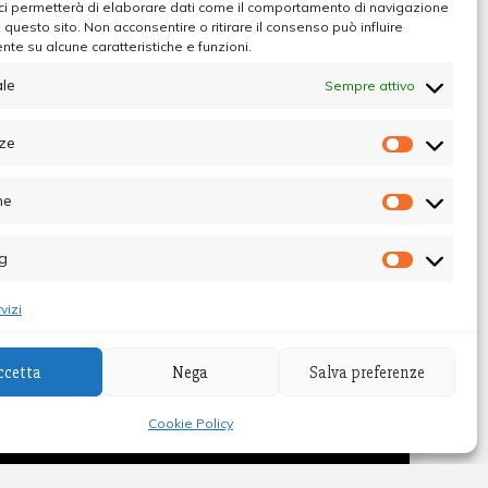
ci permetterà di elaborare dati come il comportamento di navigazione
u questo sito. Non acconsentire o ritirare il consenso può influire
te su alcune caratteristiche e funzioni.
le
Sempre attivo
e
ze
Preferen
he
Statistic
g
Marketin
vizi
ccetta
Nega
Salva preferenze
ibunale di Palermo - Direttore Responsabile
Cookie Policy
Themes
.