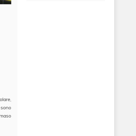
olare,
i sono
ommaso