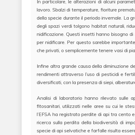
In particolare, le alterazioni di alcuni parame
lavoro. Sbalzi di temperature, fioriture prem
della specie durante il periodo invernale. La 
degli spazi verdi tolgono habitat naturali, riduc
nidificazione. Questi insetti hanno bisogno di
per nidificare. Per questo sarebbe importante a
che privati, o semplicemente tenere vasi di pian
Infine altra grande causa della diminuzione del
rendimenti attraverso l’uso di pesticidi e fert
diversificati, con la presenza di siepi, alberatur
Analisi di laboratorio hanno rilevato sulle 
fitosanitari, utilizzati nelle aree su cui le ste
l’EFSA ha registrato perdite di api tra cento
ricerca sulla perdita della biodiversità di imp
specie di api selvatiche e farfalle risulta esser