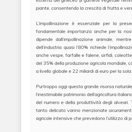
piante, consentendo la crescita di frutta e ver
L’impollinazione è essenziale per la prese
fondamentale importanza anche per la nostr
dipende dall’impollinazione animale, men
dell’industria quasi l’80% richiede l’impolli
anche vespe, farfalle e falene, sirfidi, coleotter
del 35% della produzione agricola mondiale, co
a livello globale e 22 miliardi di euro per la sol
Purtroppo oggi questa grande risorsa naturale è
l’inestimabile patrimonio dell’agricoltura italia
del numero e della produttività degli alveari.
tanto delicato vanno menzionate sicuramente 
agricole intensive che prevedono l’utilizzo di pest