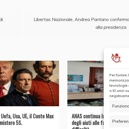
di
Libertas Nazionale, Andrea Pantano conferm
alla presidenza
Per fornire
memorizzare
tecnologie 
o ID unici s
negativamen
Funziona
, Uefa, Usa, UE, il Conte Max
ANAS continua la distribuzion
Preferen
 mistero 5S.
degli aiuti alle famiglie in