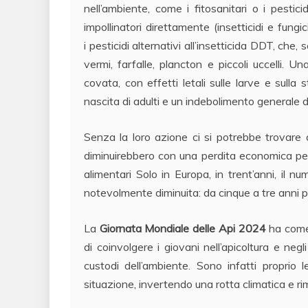
nell’ambiente, come i fitosanitari o i pesticid
impollinatori direttamente (insetticidi e fungi
i pesticidi alternativi all’insetticida DDT, ch
vermi, farfalle, plancton e piccoli uccelli. Un
covata, con effetti letali sulle larve e sull
nascita di adulti e un indebolimento generale del
Senza la loro azione ci si potrebbe trovare 
diminuirebbero con una perdita economica per g
alimentari Solo in Europa, in trent’anni, il n
notevolmente diminuita: da cinque a tre anni per
La
Giornata Mondiale delle Api 2024
ha come
di coinvolgere i giovani nell’apicoltura e negl
custodi dell’ambiente. Sono infatti proprio
situazione, invertendo una rotta climatica e ri