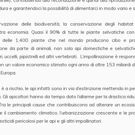
dura e garantendoci la possibilità di alimentarci in modo vario e 
rvazione delle biodiversità, la conservazione degli habitat
a economia. Quasi il 90% di tutte le piante selvatiche con 
tre delle 1.400 piante che nel mondo producono cibo e pro
nazione da parte di animali, non solo api domestiche e selvatic
i, uccelli, pipistrelli ed altri vertebrati. L’impollinazione è respon
n un valore economico stimato ogni anno di oltre 153 miliardi d
a Europa.
 a rischio, le api infatti sono in via d’estinzione mettendo in pe
na. Gli apicoltori hanno da tempo dato l’allarme per la drastica rid
 Tra le principali cause che contribuiscono ad alterare un ecos
il cambiamento climatico, l’urbanizzazione crescente e le pr
icidi pericolosi per le api e gli altri impollinatori.