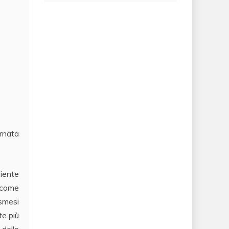
ornata
biente
i come
osmesi
te più
 delle