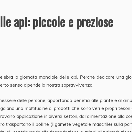
le api: piccole e preziose
celebra la giornata mondiale delle api. Perché dedicare una gi
 certo senso dipende la nostra sopravvivenza.
benessere delle persone, apportando benefici alle piante e all’am
i regalano una moltitudine di prodotti che sono veri e propri tesor
 trovano applicazione in diversi settori, dall’alimentazione alla c
ltro trasportano il polline (il gamete vegetale maschile) sulla par
ile), contribuendo alla fecondazione e quindi alla riproduzione