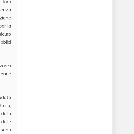
l loro
ivenza
uzione
per la
sicuro
bblici
are i
leni e
odotti
talia,
 dalla
 delle
esenti