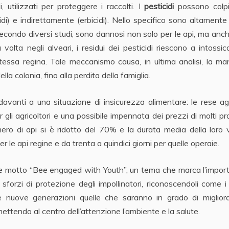
i, utilizzati per proteggere i raccolti. I
pesticidi
possono colpir
cidi) e indirettamente (erbicidi). Nello specifico sono altamente 
e, secondo diversi studi, sono dannosi non solo per le api, ma anc
a volta negli alveari, i residui dei pesticidi riescono a intossic
a stessa regina. Tale meccanismo causa, in ultima analisi, la m
la colonia, fino alla perdita della famiglia.
davanti a una situazione di insicurezza alimentare: le rese ag
li agricoltori e una possibile impennata dei prezzi di molti pr
umero di api si è ridotto del 70% e la durata media della loro 
 le api regine e da trenta a quindici giorni per quelle operaie.
 motto “Bee engaged with Youth”, un tema che marca l’impor
i sforzi di protezione degli impollinatori, riconoscendoli come i 
 le nuove generazioni quelle che saranno in grado di miglior
mettendo al centro dell’attenzione l’ambiente e la salute.