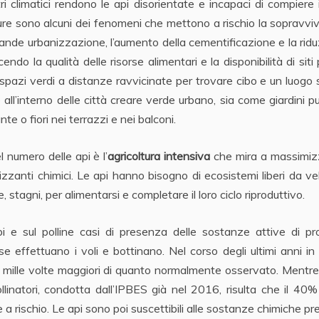
tri climatici rendono le api disorientate e incapaci di compiere i
ature sono alcuni dei fenomeni che mettono a rischio la sopravv
grande urbanizzazione, l’aumento della cementificazione e la rid
endo la qualità delle risorse alimentari e la disponibilità di siti 
 spazi verdi a distanze ravvicinate per trovare cibo e un luogo 
ll’interno delle città creare verde urbano, sia come giardini pu
te o fiori nei terrazzi e nei balconi.
 numero delle api è l’
agricoltura
intensiva
che mira a massimizz
ilizzanti chimici. Le api hanno bisogno di ecosistemi liberi da ve
e, stagni, per alimentarsi e completare il loro ciclo riproduttivo.
api e sul polline casi di presenza delle sostanze attive di pr
sse effettuano i voli e bottinano. Nel corso degli ultimi anni in I
 e mille volte maggiori di quanto normalmente osservato. Mentre
ollinatori, condotta dall’IPBES già nel 2016, risulta che il 40%
e a rischio. Le api sono poi suscettibili alle sostanze chimiche pr