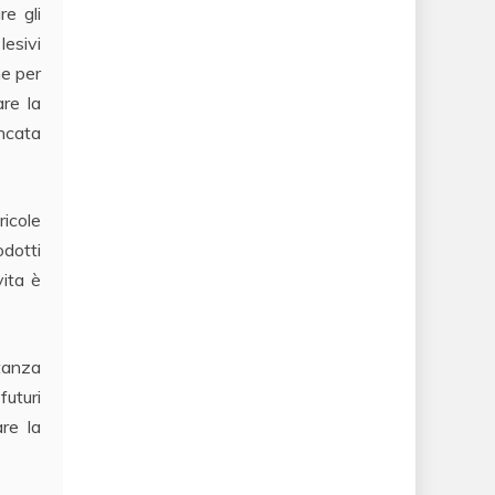
e gli
lesivi
he per
are la
ancata
ricole
odotti
vita è
tanza
futuri
are la