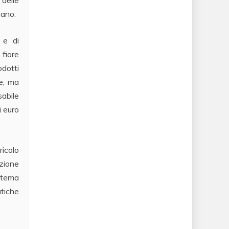
sano.
 e di
fiore
dotti
he, ma
sabile
i euro
ricolo
uzione
istema
atiche