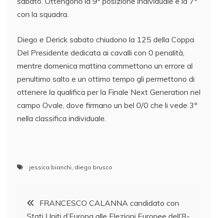
sabato. Ottengono la 9ª posizione individuale e la 7ª
con la squadra.
Diego e Derick sabato chiudono la 125 della Coppa
Del Presidente dedicata ai cavalli con 0 penalità,
mentre domenica mattina commettono un errore al
penultimo salto e un ottimo tempo gli permettono di
ottenere la qualifica per la Finale Next Generation nel
campo Ovale, dove firmano un bel 0/0 che li vede 3º
nella classifica individuale.
jessica bianchi
,
diego brusco
Navigazione
FRANCESCO CALANNA candidato con
Stati Uniti d’Europa alle Elezioni Europee dell’8-