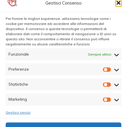
Gestisci Consenso
Per fornire le migliori esperienze, utilizziamo tecnologie come i
cookie per memorizzare e/o accedere alle informazioni del
dispositivo. Il consenso a queste tecnologie ci permetterà di
elaborare dati come il comportamento di navigazione o ID unici su
questo sito. Non acconsentire o ritirare il consenso può influire
negativamente su alcune caratteristiche e funzioni.
Funzionale
Sempre attivo
Preferenze
Prefer
Statistiche
Statisti
Marketing
Marketi
Gestisci servizi
© Copyright 2025 - Quotidiano Sociale - C.F.