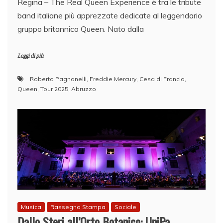
Regina – The Real Queen Experience è tra le tribute
band italiane più apprezzate dedicate al leggendario
gruppo britannico Queen. Nato dalla
Leggi di più
Roberto Pagnanelli
,
Freddie Mercury
,
Cesa di Francia
,
Queen
,
Tour 2025
,
Abruzzo
Musica
Rassegna Stampa
Sociale
Dallo Steri all’Orto Botanico: UniPa