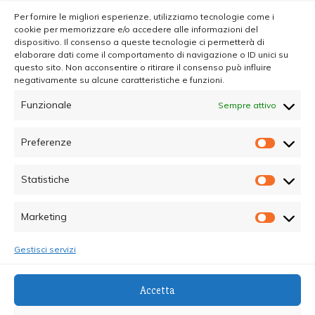
Per fornire le migliori esperienze, utilizziamo tecnologie come i
cookie per memorizzare e/o accedere alle informazioni del
dispositivo. Il consenso a queste tecnologie ci permetterà di
elaborare dati come il comportamento di navigazione o ID unici su
questo sito. Non acconsentire o ritirare il consenso può influire
negativamente su alcune caratteristiche e funzioni.
Funzionale
Sempre attivo
Preferenze
Prefer
Statistiche
Statisti
Marketing
Marketi
Gestisci servizi
© Copyright 2025 - Quotidiano Sociale - C.F.
Accetta
96015470825 - Testata Giornalistica online Registrata