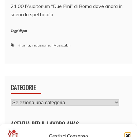
21.00 l’Auditorium “Due Pini” di Roma dove andrà in
scena lo spettacolo
Leggi di più
#roma
,
inclusione
,
I Musicabili
CATEGORIE
CATEGORIE
AGENZIA PER IL LAVORO ANAS
Gestisci Consenso