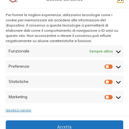
Per fornire le migliori esperienze, utilizziamo tecnologie come i
cookie per memorizzare e/o accedere alle informazioni del
dispositivo. Il consenso a queste tecnologie ci permetterà di
elaborare dati come il comportamento di navigazione o ID unici su
questo sito. Non acconsentire o ritirare il consenso può influire
negativamente su alcune caratteristiche e funzioni.
Funzionale
Sempre attivo
Preferenze
Prefer
Statistiche
Statisti
Marketing
Marketi
Gestisci servizi
© Copyright 2025 - Quotidiano Sociale - C.F.
Accetta