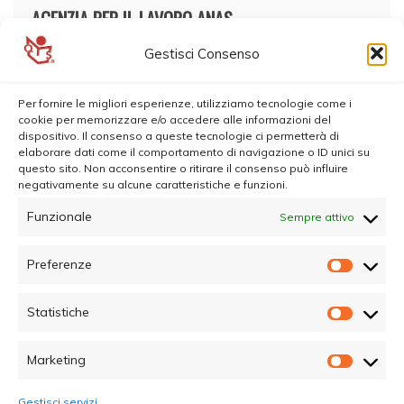
AGENZIA PER IL LAVORO ANAS
Gestisci Consenso
Per fornire le migliori esperienze, utilizziamo tecnologie come i
cookie per memorizzare e/o accedere alle informazioni del
dispositivo. Il consenso a queste tecnologie ci permetterà di
elaborare dati come il comportamento di navigazione o ID unici su
questo sito. Non acconsentire o ritirare il consenso può influire
negativamente su alcune caratteristiche e funzioni.
Funzionale
Sempre attivo
Preferenze
Prefer
Statistiche
Statisti
Marketing
Marketi
Gestisci servizi