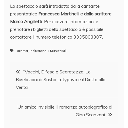
Lo spettacolo sarà introdotto dalla cantante
presentatrice
Francesca Martinelli e dallo scrittore
Marco Angilletti
. Per ricevere informazioni e
prenotare i biglietti dello spettacolo è possibile
contattare il numero telefonico 3335803307.
#roma
,
inclusione
,
I Musicabili
Navigazione
“Vaccini, Difesa e Segretezza: Le
Rivelazioni di Sasha Latypova e il Diritto alla
articoli
Verità”
Un amico invisibile, il romanzo autobiografico di
Gina Scanzani