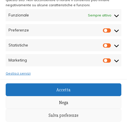
negativamente su alcune caratteristiche e funzioni.
Funzionale
Sempre attivo
Preferenze
Prefer
Statistiche
Statisti
Marketing
Marketi
Gestisci servizi
© Copyright 2025 - Quotidiano Sociale - C.F.
Accetta
96015470825 - Testata Giornalistica online Registrata
al Tribunale di Palermo - Direttore Responsabile dott.ssa
Nega
Alessandra Giannola
Salva preferenze
Proudly powered by WordPress
|
Theme: Recent News
by
Candid Themes
.