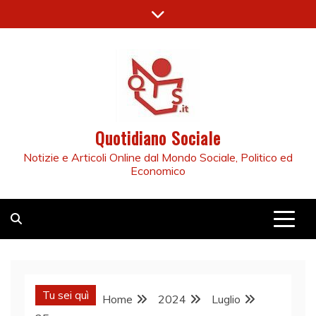
Skip
to
content
Quotidiano Sociale
Notizie e Articoli Online dal Mondo Sociale, Politico ed
Economico
Tu sei quì
Home
2024
Luglio