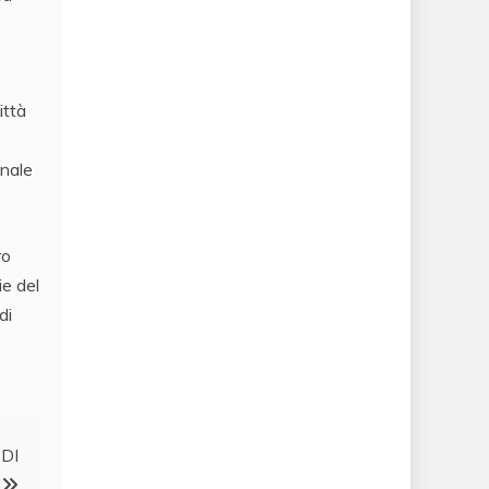
ittà
onale
ro
ie del
di
DI