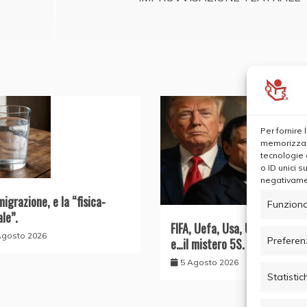
Per fornire
memorizzare
tecnologie 
o ID unici s
negativamen
migrazione, e la “fisica-
Funziona
ale”.
FIFA, Uefa, Usa, UE, il Conte 
Agosto 2026
Preferen
e…il mistero 5S.
5 Agosto 2026
Statistic