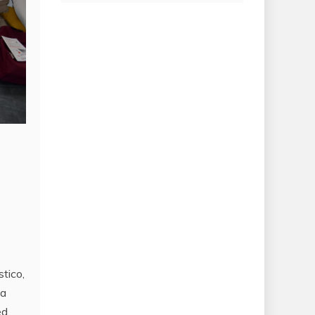
tico,
ha
ed