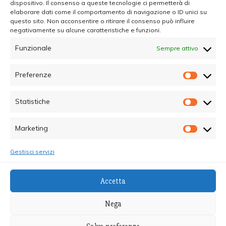
dispositivo. Il consenso a queste tecnologie ci permetterà di
elaborare dati come il comportamento di navigazione o ID unici su
questo sito. Non acconsentire o ritirare il consenso può influire
negativamente su alcune caratteristiche e funzioni.
Funzionale
Sempre attivo
Preferenze
Prefer
Statistiche
Statisti
Marketing
Marketi
Gestisci servizi
© Copyright 2025 - Quotidiano Sociale - C.F.
Accetta
96015470825 - Testata Giornalistica online Registrata
al Tribunale di Palermo - Direttore Responsabile dott.ssa
Nega
Alessandra Giannola