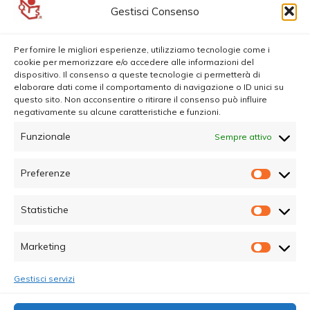
Gestisci Consenso
Per fornire le migliori esperienze, utilizziamo tecnologie come i
cookie per memorizzare e/o accedere alle informazioni del
dispositivo. Il consenso a queste tecnologie ci permetterà di
elaborare dati come il comportamento di navigazione o ID unici su
questo sito. Non acconsentire o ritirare il consenso può influire
negativamente su alcune caratteristiche e funzioni.
Funzionale
Sempre attivo
Preferenze
Prefer
Statistiche
Statisti
Marketing
Marketi
Gestisci servizi
© Copyright 2025 - Quotidiano Sociale - C.F.