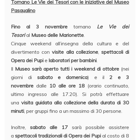
Tornano Le Vie dei Tesori con le iniziative del Museo
Pasqualino
Fino al 3 novembre
tornano
Le Vie dei
Tesori
al
Museo delle Marionette
.
Cinque weekend all’insegna della cultura e del
divertimento con
visite alla collezione
,
spettacoli di
Opera dei Pupi
e
laboratori per bambini
.
Il
Museo sarà aperto tutti i weekend di ottobre
(nei
giorni di
sabato e domenica
) e il
2 e 3
novembre
dalle
10 alle ore 18
(orario continuato,
ultimo ingresso alle 17.20). Si potrà effettuare
una
visita guidata alla collezione della durata di 30
minuti
, per gruppi fino a un massimo di 30 persone.
Inoltre,
sabato alle 17
sarà possibile assistere
a
spettacoli tradizionali di Opera dei Pupi
al costo di 8