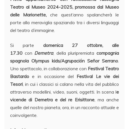
Teatro al Museo 2024-2025, promossa dal Museo
delle Marionette,
che quest’anno spalancherà le
porte alla meraviglia spaziando tra i diversi linguaggi
del teatro d’immagine.
Si parte
domenica 27 ottobre, alle
17.30
con
Demetra
, della pluripremiata
compagnia
spagnola Olympus kids/Agrupación Señor Serrano
.
Uno spettacolo, in collaborazione con
Festival Teatro
Bastardo
e in occasione del
Festival Le vie dei
Tesori
, in cui i classici si calano nella vita del pubblico
attraverso modellini, video, suoni, oggetti. In scena l
e
vicende di Demetra e del re Erisittone
, ma anche
quelle del nostro pianeta, ora, in un racconto attuale e
coinvolgente.