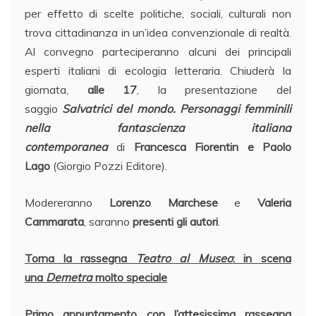
per effetto di scelte politiche, sociali, culturali non
trova cittadinanza in un’idea convenzionale di realtà.
Al convegno parteciperanno alcuni dei principali
esperti italiani di ecologia letteraria. Chiuderà la
giornata,
alle 17
, la presentazione del
saggio
Salvatrici del mondo. Personaggi femminili
nella fantascienza italiana
contemporanea
di
Francesca Fiorentin e Paolo
Lago
(Giorgio Pozzi Editore).
Modereranno
Lorenzo Marchese
e
Valeria
Cammarata
, saranno
presenti gli autori
.
Torna la rassegna
Teatro al Museo
: in scena
una
Demetra
molto speciale
Primo appuntamento con l’attesissima rassegna