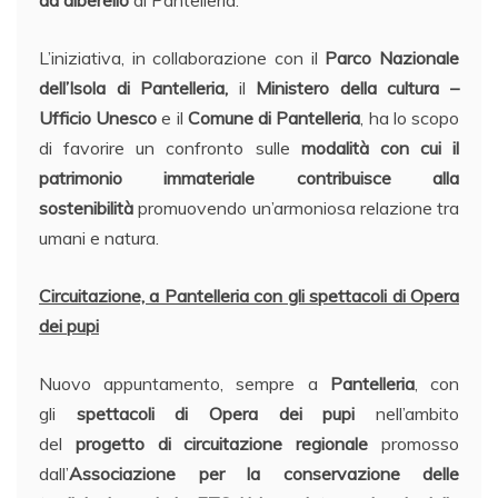
ad alberello
di Pantelleria.
L’iniziativa, in collaborazione con il
Parco Nazionale
dell’Isola di Pantelleria,
il
Ministero della cultura –
Ufficio Unesco
e il
Comune di Pantelleria
, ha lo scopo
di favorire un confronto sulle
modalità con cui il
patrimonio immateriale contribuisce alla
sostenibilità
promuovendo un’armoniosa relazione tra
umani e natura.
Circuitazione, a Pantelleria con gli spettacoli di Opera
dei pupi
Nuovo appuntamento, sempre a
Pantelleria
, con
gli
spettacoli di Opera dei pupi
nell’ambito
del
progetto di circuitazione regionale
promosso
dall’
Associazione per la conservazione delle