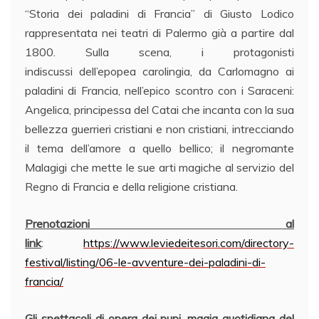
“Storia dei paladini di Francia” di Giusto Lodico
rappresentata nei teatri di Palermo già a partire dal
1800. Sulla scena, i protagonisti
indiscussi dell’epopea carolingia, da Carlomagno ai
paladini di Francia, nell’epico scontro con i Saraceni:
Angelica, principessa del Catai che incanta con la sua
bellezza guerrieri cristiani e non cristiani, intrecciando
il tema dell’amore a quello bellico; il negromante
Malagigi che mette le sue arti magiche al servizio del
Regno di Francia e della religione cristiana.
Prenotazioni al
link
:
https://www.leviedeitesori.com/directory-
festival/listing/06-le-avventure-dei-paladini-di-
francia/
Gli spettacoli di opera dei pupi, magia quotidiana del