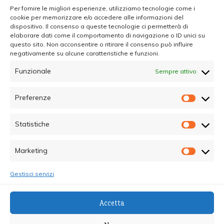
Per fornire le migliori esperienze, utilizziamo tecnologie come i
cookie per memorizzare e/o accedere alle informazioni del
dispositivo. Il consenso a queste tecnologie ci permetterà di
elaborare dati come il comportamento di navigazione o ID unici su
questo sito. Non acconsentire o ritirare il consenso può influire
negativamente su alcune caratteristiche e funzioni.
Funzionale
Sempre attivo
Preferenze
Prefer
Statistiche
Statisti
Marketing
Marketi
Gestisci servizi
© Copyright 2025 - Quotidiano Sociale - C.F.
Accetta
96015470825 - Testata Giornalistica online Registrata
al Tribunale di Palermo - Direttore Responsabile dott.ssa