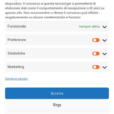
dispositivo. Il consenso a queste tecnologie ci permetterà di
elaborare dati come il comportamento di navigazione o ID unici su
questo sito. Non acconsentire o ritirare il consenso può influire
negativamente su alcune caratteristiche e funzioni.
Funzionale
Sempre attivo
Preferenze
Prefer
Statistiche
Statisti
Marketing
Marketi
Gestisci servizi
© Copyright 2025 - Quotidiano Sociale - C.F.
Accetta
96015470825 - Testata Giornalistica online Registrata
al Tribunale di Palermo - Direttore Responsabile dott.ssa
Nega
Alessandra Giannola