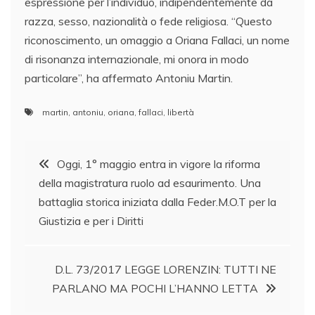
espressione per l’individuo, indipendentemente da
razza, sesso, nazionalità o fede religiosa. “Questo
riconoscimento, un omaggio a Oriana Fallaci, un nome
di risonanza internazionale, mi onora in modo
particolare”, ha affermato Antoniu Martin.
martin
,
antoniu
,
oriana
,
fallaci
,
libertà
Navigazione
Oggi, 1° maggio entra in vigore la riforma
della magistratura ruolo ad esaurimento. Una
articoli
battaglia storica iniziata dalla Feder.M.O.T per la
Giustizia e per i Diritti
D.L. 73/2017 LEGGE LORENZIN: TUTTI NE
PARLANO MA POCHI L’HANNO LETTA