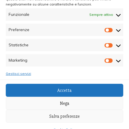
negativamente su alcune caratteristiche e funzioni.
Funzionale
Sempre attivo
Preferenze
Prefer
Statistiche
Statisti
Marketing
Marketi
Gestisci servizi
© Copyright 2025 - Quotidiano Sociale - C.F.
Accetta
96015470825 - Testata Giornalistica online Registrata
al Tribunale di Palermo - Direttore Responsabile dott.ssa
Nega
Alessandra Giannola
Salva preferenze
Proudly powered by WordPress
|
Theme: Recent News
by
Candid Themes
.