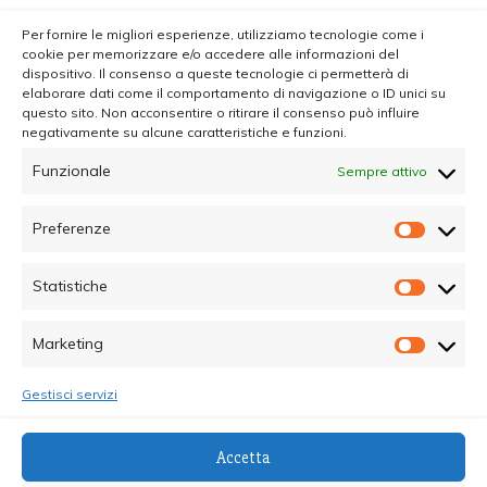
Per fornire le migliori esperienze, utilizziamo tecnologie come i
cookie per memorizzare e/o accedere alle informazioni del
dispositivo. Il consenso a queste tecnologie ci permetterà di
elaborare dati come il comportamento di navigazione o ID unici su
questo sito. Non acconsentire o ritirare il consenso può influire
negativamente su alcune caratteristiche e funzioni.
Funzionale
Sempre attivo
Preferenze
Prefer
Statistiche
Statisti
Marketing
Marketi
Gestisci servizi
© Copyright 2025 - Quotidiano Sociale - C.F.
Accetta
96015470825 - Testata Giornalistica online Registrata