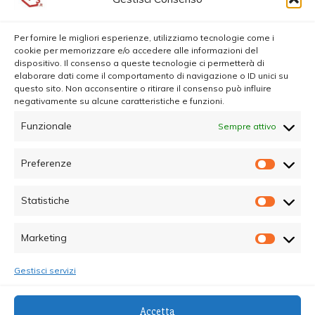
Per fornire le migliori esperienze, utilizziamo tecnologie come i
cookie per memorizzare e/o accedere alle informazioni del
dispositivo. Il consenso a queste tecnologie ci permetterà di
elaborare dati come il comportamento di navigazione o ID unici su
questo sito. Non acconsentire o ritirare il consenso può influire
negativamente su alcune caratteristiche e funzioni.
Funzionale
Sempre attivo
Preferenze
Prefer
Statistiche
Statisti
Marketing
Marketi
Gestisci servizi
© Copyright 2025 - Quotidiano Sociale - C.F.
Accetta