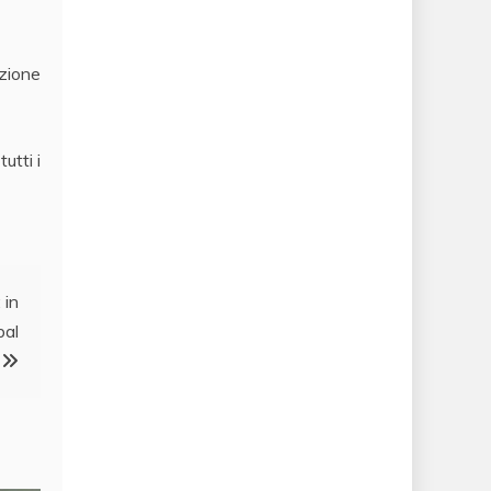
zione
utti i
 in
bal