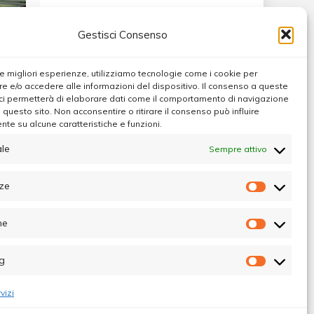
Gestisci Consenso
 le migliori esperienze, utilizziamo tecnologie come i cookie per
 e/o accedere alle informazioni del dispositivo. Il consenso a queste
ci permetterà di elaborare dati come il comportamento di navigazione
u questo sito. Non acconsentire o ritirare il consenso può influire
te su alcune caratteristiche e funzioni.
e
le
Sempre attivo
ze
Preferen
he
Statistic
g
Marketin
vizi
ibunale di Palermo - Direttore Responsabile