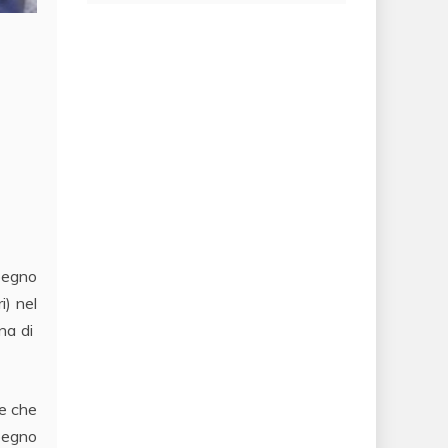
mpegno
i) nel
ana di
te che
mpegno