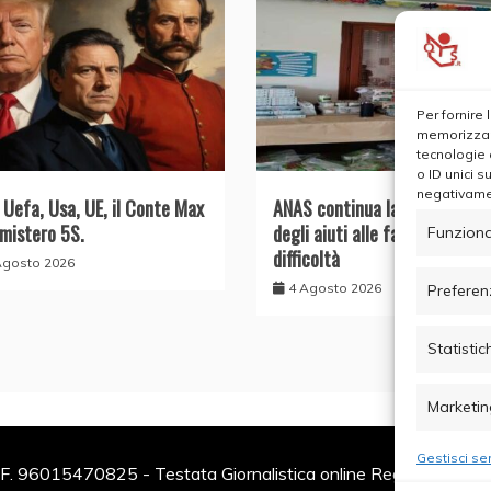
Per fornire
memorizzare
tecnologie 
o ID unici s
negativamen
, Uefa, Usa, UE, il Conte Max
ANAS continua la distribuzion
 mistero 5S.
degli aiuti alle famiglie in
Funziona
difficoltà
Agosto 2026
4 Agosto 2026
Preferen
Statistic
Marketin
Gestisci ser
F. 96015470825 - Testata Giornalistica online Registrata al Tr