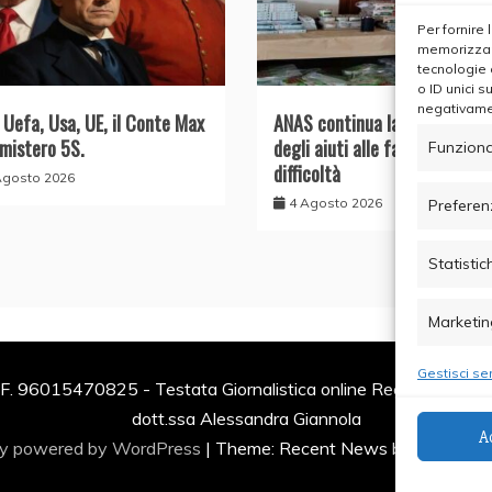
Per fornire
memorizzare
tecnologie 
o ID unici s
negativamen
, Uefa, Usa, UE, il Conte Max
ANAS continua la distribuzion
 mistero 5S.
degli aiuti alle famiglie in
Funziona
difficoltà
Agosto 2026
4 Agosto 2026
Preferen
Statistic
Marketin
Gestisci ser
F. 96015470825 - Testata Giornalistica online Registrata al Tr
dott.ssa Alessandra Giannola
A
ly powered by WordPress
|
Theme: Recent News by
Candid 