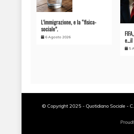
L’immigrazione, e la “fisica-
sociale”.
FIFA
6 Agosto 2026
e…il
5 
© Copyright 2025 - Quotidiano Sociale - C.
Proud