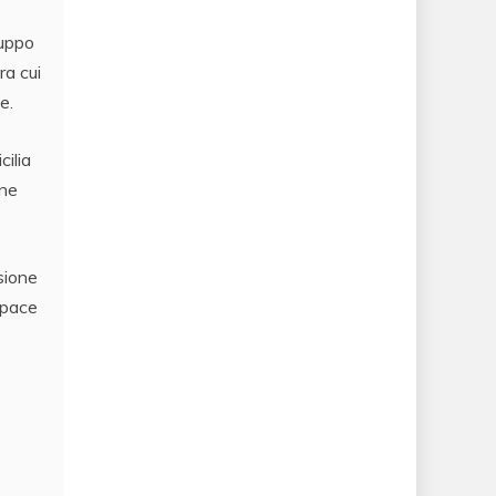
luppo
ra cui
e.
cilia
one
sione
capace