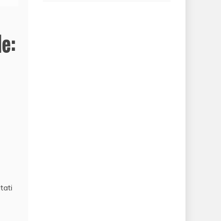
e:
tati