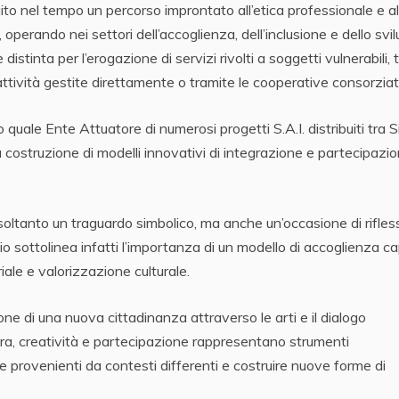
to nel tempo un percorso improntato all’etica professionale e al
 operando nei settori dell’accoglienza, dell’inclusione e dello svi
distinta per l’erogazione di servizi rivolti a soggetti vulnerabili, t
o attività gestite direttamente o tramite le cooperative consorziat
 quale Ente Attuatore di numerosi progetti S.A.I. distribuiti tra Si
 costruzione di modelli innovativi di integrazione e partecipazi
oltanto un traguardo simbolico, ma anche un’occasione di rifles
rzio sottolinea infatti l’importanza di un modello di accoglienza 
riale e valorizzazione culturale.
zione di una nuova cittadinanza attraverso le arti e il dialogo
tura, creatività e partecipazione rappresentano strumenti
e provenienti da contesti differenti e costruire nuove forme di