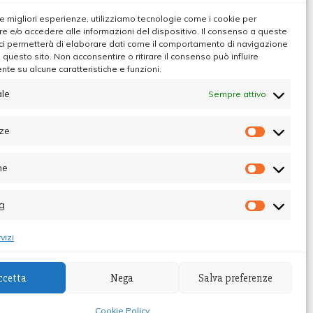
 le migliori esperienze, utilizziamo tecnologie come i cookie per
 e/o accedere alle informazioni del dispositivo. Il consenso a queste
ci permetterà di elaborare dati come il comportamento di navigazione
u questo sito. Non acconsentire o ritirare il consenso può influire
te su alcune caratteristiche e funzioni.
e
le
Sempre attivo
ze
Preferen
he
Statistic
g
Marketin
vizi
ibunale di Palermo - Direttore Responsabile
ccetta
Nega
Salva preferenze
Themes
.
Cookie Policy