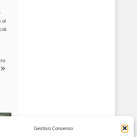
e
 al
cali
tra
Gestisci Consenso