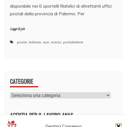
disponibile nei 6 sportelli filatelici di altrettanti uffici
postali della provincia di Palermo. Per
Leggi di più
poste
,
italiane
,
auri
,
marzo
,
portalettere
CATEGORIE
CATEGORIE
AGENZIA PER IL LAVORO ANAS
Gestisci Consenso