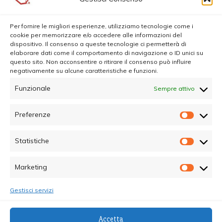
Per fornire le migliori esperienze, utilizziamo tecnologie come i
cookie per memorizzare e/o accedere alle informazioni del
dispositivo. Il consenso a queste tecnologie ci permetterà di
elaborare dati come il comportamento di navigazione o ID unici su
questo sito. Non acconsentire o ritirare il consenso può influire
negativamente su alcune caratteristiche e funzioni.
Funzionale
Sempre attivo
Preferenze
Prefer
Statistiche
Statisti
Marketing
Marketi
Gestisci servizi
© Copyright 2025 - Quotidiano Sociale - C.F.
Accetta