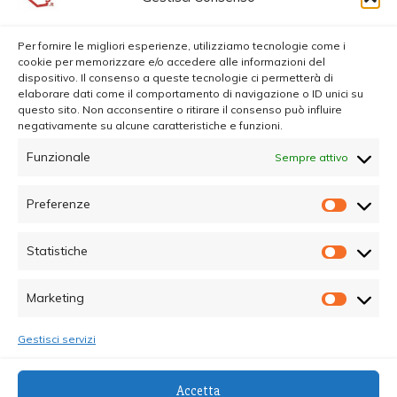
Per fornire le migliori esperienze, utilizziamo tecnologie come i
cookie per memorizzare e/o accedere alle informazioni del
dispositivo. Il consenso a queste tecnologie ci permetterà di
elaborare dati come il comportamento di navigazione o ID unici su
questo sito. Non acconsentire o ritirare il consenso può influire
negativamente su alcune caratteristiche e funzioni.
Funzionale
Sempre attivo
Preferenze
Prefer
Statistiche
Statisti
Marketing
Marketi
Gestisci servizi
© Copyright 2025 - Quotidiano Sociale - C.F.
Accetta