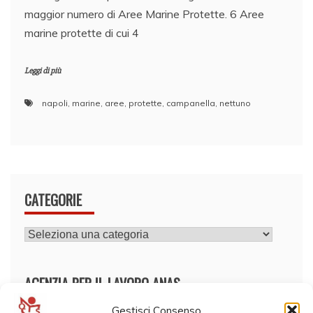
maggior numero di Aree Marine Protette. 6 Aree
marine protette di cui 4
Leggi di più
napoli
,
marine
,
aree
,
protette
,
campanella
,
nettuno
CATEGORIE
CATEGORIE
AGENZIA PER IL LAVORO ANAS
Gestisci Consenso