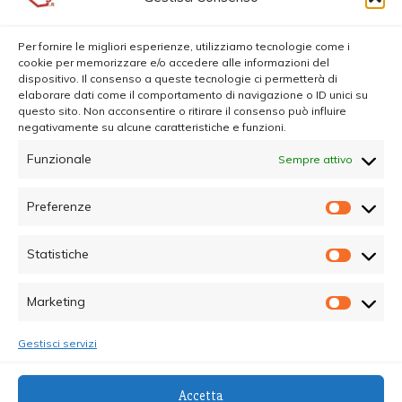
Per fornire le migliori esperienze, utilizziamo tecnologie come i
cookie per memorizzare e/o accedere alle informazioni del
dispositivo. Il consenso a queste tecnologie ci permetterà di
elaborare dati come il comportamento di navigazione o ID unici su
questo sito. Non acconsentire o ritirare il consenso può influire
negativamente su alcune caratteristiche e funzioni.
Funzionale
Sempre attivo
Preferenze
Prefer
Statistiche
Statisti
Marketing
Marketi
Gestisci servizi
© Copyright 2025 - Quotidiano Sociale - C.F.
Accetta