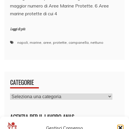
maggior numero di Aree Marine Protette. 6 Aree
marine protette di cui 4
Leggi di più
napoli
,
marine
,
aree
,
protette
,
campanella
,
nettuno
CATEGORIE
CATEGORIE
AGENZIA PER IL LAVORO ANAS
Gestisci Consenso