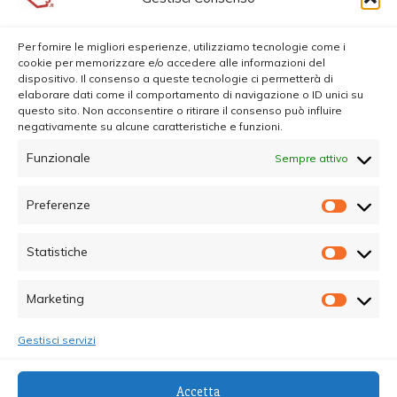
Per fornire le migliori esperienze, utilizziamo tecnologie come i
cookie per memorizzare e/o accedere alle informazioni del
dispositivo. Il consenso a queste tecnologie ci permetterà di
elaborare dati come il comportamento di navigazione o ID unici su
questo sito. Non acconsentire o ritirare il consenso può influire
negativamente su alcune caratteristiche e funzioni.
Funzionale
Sempre attivo
Preferenze
Prefer
Statistiche
Statisti
Marketing
Marketi
Gestisci servizi
© Copyright 2025 - Quotidiano Sociale - C.F.
Accetta