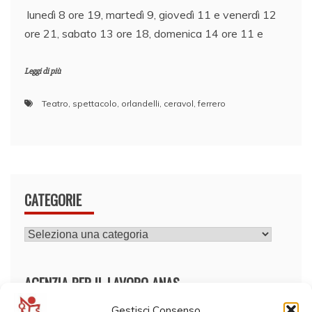
lunedì 8 ore 19, martedì 9, giovedì 11 e venerdì 12
ore 21, sabato 13 ore 18, domenica 14 ore 11 e
Leggi di più
Teatro
,
spettacolo
,
orlandelli
,
ceravol
,
ferrero
CATEGORIE
CATEGORIE
AGENZIA PER IL LAVORO ANAS
Gestisci Consenso