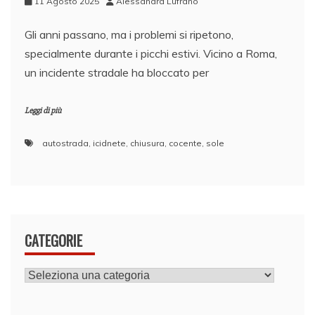
11 Agosto 2025
Alessandra Lufrano
Gli anni passano, ma i problemi si ripetono,
specialmente durante i picchi estivi. Vicino a Roma,
un incidente stradale ha bloccato per
Leggi di più
autostrada
,
icidnete
,
chiusura
,
cocente
,
sole
CATEGORIE
CATEGORIE