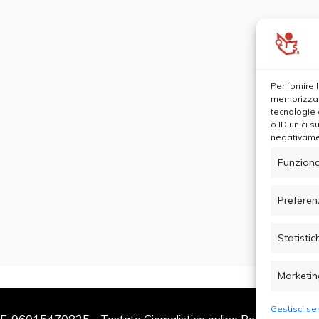
Per fornire
memorizzare
tecnologie 
o ID unici s
negativamen
Funziona
Preferen
Statistic
Marketin
Gestisci ser