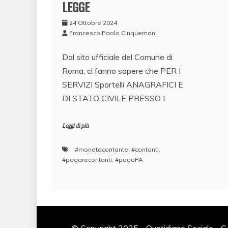
LEGGE
24 Ottobre 2024
Francesco Paolo Cinquemani
Dal sito ufficiale del Comune di
Roma, ci fanno sapere che PER I
SERVIZI Sportelli ANAGRAFICI E
DI STATO CIVILE PRESSO I
Leggi di più
#monetacontante
,
#contanti
,
#pagarecontanti
,
#pagoPA