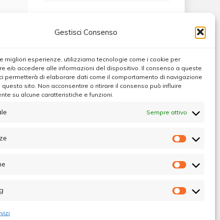
Gestisci Consenso
 le migliori esperienze, utilizziamo tecnologie come i cookie per
 e/o accedere alle informazioni del dispositivo. Il consenso a queste
ci permetterà di elaborare dati come il comportamento di navigazione
u questo sito. Non acconsentire o ritirare il consenso può influire
te su alcune caratteristiche e funzioni.
le
Sempre attivo
ze
Preferen
he
Statistic
g
Marketin
vizi