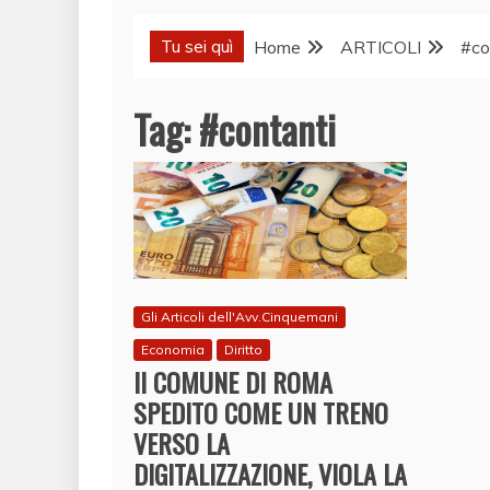
Tu sei quì
Home
ARTICOLI
#co
Tag:
#contanti
Gli Articoli dell'Avv.Cinquemani
Economia
Diritto
Il COMUNE DI ROMA
SPEDITO COME UN TRENO
VERSO LA
DIGITALIZZAZIONE, VIOLA LA