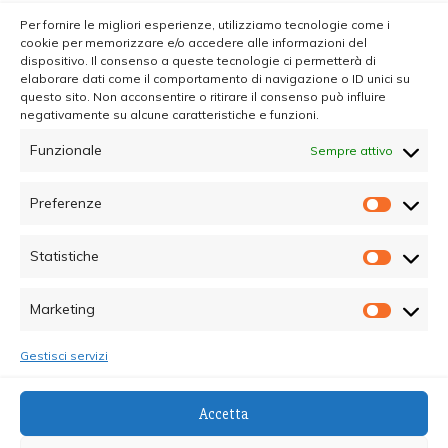
Per fornire le migliori esperienze, utilizziamo tecnologie come i
cookie per memorizzare e/o accedere alle informazioni del
dispositivo. Il consenso a queste tecnologie ci permetterà di
elaborare dati come il comportamento di navigazione o ID unici su
questo sito. Non acconsentire o ritirare il consenso può influire
negativamente su alcune caratteristiche e funzioni.
Funzionale
Sempre attivo
Preferenze
Prefer
Statistiche
Statisti
Marketing
Marketi
Gestisci servizi
© Copyright 2025 - Quotidiano Sociale - C.F.
Accetta
96015470825 - Testata Giornalistica online Registrata