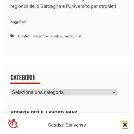
regionali della Sardegna e l’Università per stranieri
Leggi di più
Cagliari
,
slow
,
food
,
erbe
,
medicinali
CATEGORIE
CATEGORIE
AGENZIA PER IL LAVORO ANAS
Gestisci Consenso