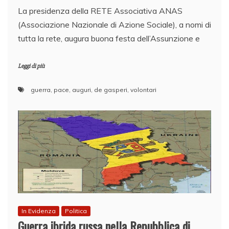
La presidenza della RETE Associativa ANAS
(Associazione Nazionale di Azione Sociale), a nomi di
tutta la rete, augura buona festa dell’Assunzione e
Leggi di più
guerra
,
pace
,
auguri
,
de gasperi
,
volontari
In Evidenza
Politica
Guerra ibrida russa nella Repubblica di