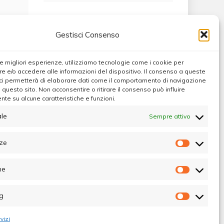
Gestisci Consenso
 le migliori esperienze, utilizziamo tecnologie come i cookie per
 e/o accedere alle informazioni del dispositivo. Il consenso a queste
ci permetterà di elaborare dati come il comportamento di navigazione
u questo sito. Non acconsentire o ritirare il consenso può influire
te su alcune caratteristiche e funzioni.
le
Sempre attivo
ze
Preferen
he
Statistic
g
Marketin
vizi