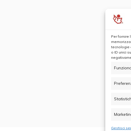
Per fornire
memorizzare
tecnologie 
o ID unici s
negativamen
Funziona
Preferen
Statistic
Marketin
Gestisci ser