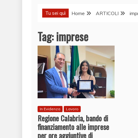
Tu sei quì
Home
ARTICOLI
imp
Tag:
imprese
In Evidenza
Lavoro
Regione Calabria, bando di
finanziamento alle imprese
per ore aggiuntive di