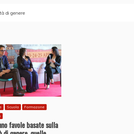
ità di genere
e
Scuola
Formazone
a
no favole basate sulla
à di genere, quelle