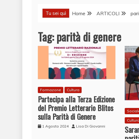
Tu sei quì
Home
ARTICOLI
par
Tag:
parità di genere
Formazone
Cultura
Partecipa alla Terza Edizione
del Premio Letterario Blitos
Social
sulla Parità di Genere
Cultur
Saran
1 Agosto 2024
Lisa Di Giovanni
parit