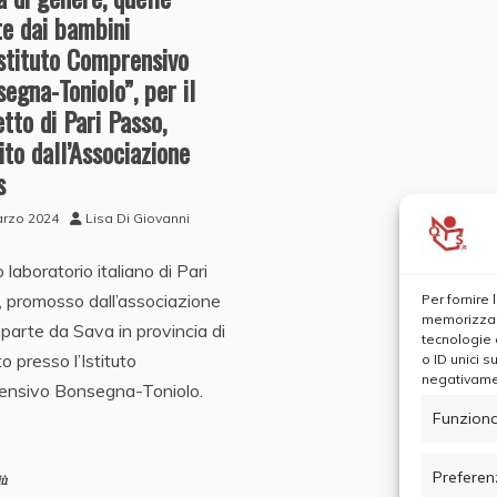
te dai bambini
Istituto Comprensivo
egna-Toniolo”, per il
tto di Pari Passo,
uito dall’Associazione
s
arzo 2024
Lisa Di Giovanni
o laboratorio italiano di Pari
 promosso dall’associazione
Per fornire
memorizzare
, parte da Sava in provincia di
tecnologie 
o presso l’Istituto
o ID unici s
negativamen
ensivo Bonsegna-Toniolo.
Funziona
Preferen
iù