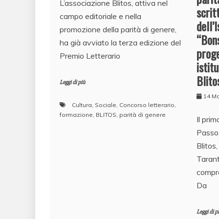
L’associazione Blitos, attiva nel
scrit
campo editoriale e nella
dell’
promozione della parità di genere,
“Bons
ha già avviato la terza edizione del
proge
Premio Letterario
istit
Blito
Leggi di più
14 M
Cultura
,
Sociale
,
Concorso letterario
,
formazione
,
BLITOS
,
parità di genere
Il prim
Passo,
Blitos
Tarant
compr
Da
Leggi di p