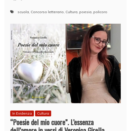
scuola
,
Concorso letterario
,
Cultura
,
poesia
,
policoro
In Evidenza
Cultura
“Poesie del mio cuore”. L’essenza
dell’amore in versi di Veronica Girella