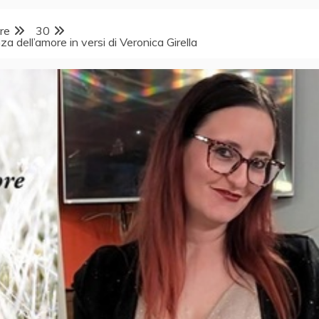
re
30
za dell’amore in versi di Veronica Girella