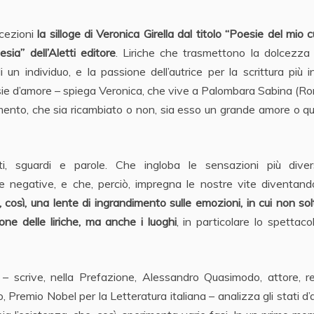
ccezioni
la silloge di Veronica Girella dal titolo “Poesie del mio c
sia” dell’Aletti editore
. Liriche che trasmettono la dolcezza
un individuo, e la passione dell’autrice per la scrittura più i
esie d’amore – spiega Veronica, che vive a Palombara Sabina (R
mento, che sia ricambiato o non, sia esso un grande amore o 
i, sguardi e parole. Che ingloba le sensazioni più dive
negative, e che, perciò, impregna le nostre vite diventando
, così, una lente di ingrandimento sulle emozioni, in cui non so
one delle liriche, ma anche i luoghi
, in particolare lo spettaco
 – scrive, nella Prefazione, Alessandro Quasimodo, attore, r
, Premio Nobel per la Letteratura italiana – analizza gli stati d