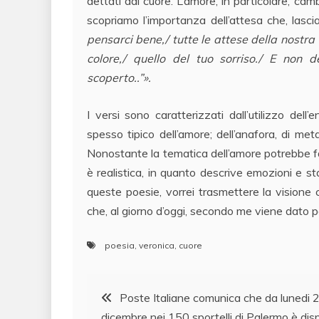
dettati dal cuore. L’amore, in particolare, cam
scopriamo l’importanza dell’attesa che, lasci
pensarci bene,/ tutte le attese della nostra
colore,/ quello del tuo sorriso./ E non 
scoperto..”».
I versi sono caratterizzati dall’utilizzo dell
spesso tipico dell’amore; dell’anafora, di meta
Nonostante la tematica dell’amore potrebbe far 
è realistica, in quanto descrive emozioni e st
queste poesie, vorrei trasmettere la visione
che, al giorno d’oggi, secondo me viene dato 
poesia
,
veronica
,
cuore
Navigazione
Poste Italiane comunica che da lunedi 
dicembre nei 150 sportelli di Palermo è disp