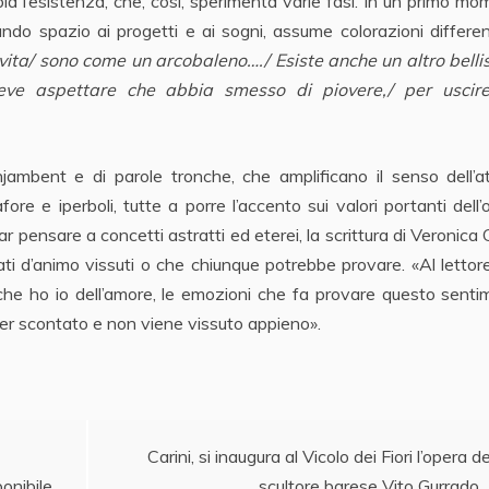
bia l’esistenza, che, così, sperimenta varie fasi. In un primo m
ando spazio ai progetti e ai sogni, assume colorazioni differen
 vita/ sono come un arcobaleno…./ Esiste anche un altro bell
deve aspettare che abbia smesso di piovere,/ per uscire
’enjambent e di parole tronche, che amplificano il senso dell’a
fore e iperboli, tutte a porre l’accento sui valori portanti dell’
pensare a concetti astratti ed eterei, la scrittura di Veronica G
ati d’animo vissuti o che chiunque potrebbe provare. «Al lettor
 che ho io dell’amore, le emozioni che fa provare questo sent
per scontato e non viene vissuto appieno».
2
Carini, si inaugura al Vicolo dei Fiori l’opera de
onibile
scultore barese Vito Gurrado