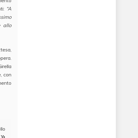
omento
ti:
“A
issimo
 allo
ttesa,
opera.
irella
e, con
imento
llo