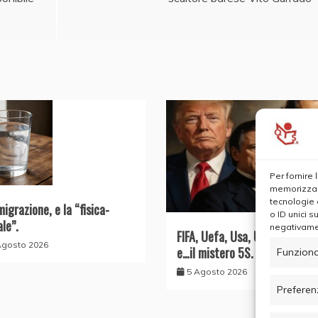
Per fornire
memorizzare
tecnologie 
migrazione, e la “fisica-
o ID unici s
ale”.
negativamen
FIFA, Uefa, Usa, UE, il Conte 
Agosto 2026
e…il mistero 5S.
Funziona
5 Agosto 2026
Preferen