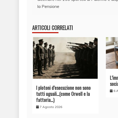
articoli
la Pensione
ARTICOLI CORRELATI
L’im
soci
I plotoni d’esecuzione non sono
6 
tutti uguali…(come Orwell e la
fattoria…)
7 Agosto 2026