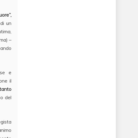
uore”,
 di un
ntima,
oma) –
quando
rse e
ne il
ltanto
lo del
egista
’animo