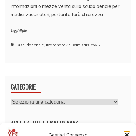
informazioni o mezze verità sullo scudo penale per i
medici vaccinatori, pertanto farò chiarezza
Leggi di più
#scudopenale
,
#vaccinocovid
,
#antisars-cov-2
CATEGORIE
CATEGORIE
AGENZIA PER IL LAVORO ANAS
Gestisci Consenso