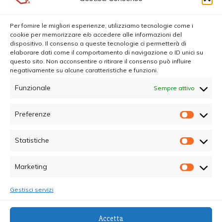
Per fornire le migliori esperienze, utilizziamo tecnologie come i
cookie per memorizzare e/o accedere alle informazioni del
dispositivo. Il consenso a queste tecnologie ci permetterà di
elaborare dati come il comportamento di navigazione o ID unici su
questo sito. Non acconsentire o ritirare il consenso può influire
negativamente su alcune caratteristiche e funzioni.
Funzionale
Sempre attivo
Preferenze
Prefer
Statistiche
Statisti
Marketing
Marketi
Gestisci servizi
© Copyright 2025 - Quotidiano Sociale - C.F.
Accetta